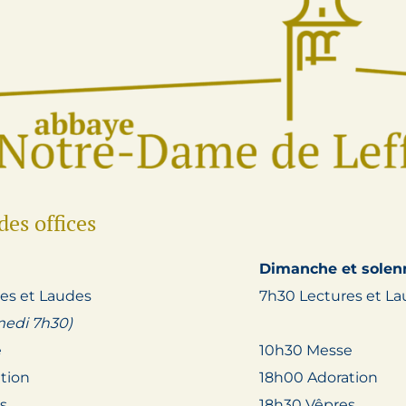
des offices
Dimanche et solen
es et Laudes
7h30 Lectures et L
medi 7h30)
e
10h30 Messe
tion
18h00 Adoration
s
18h30 Vêpres