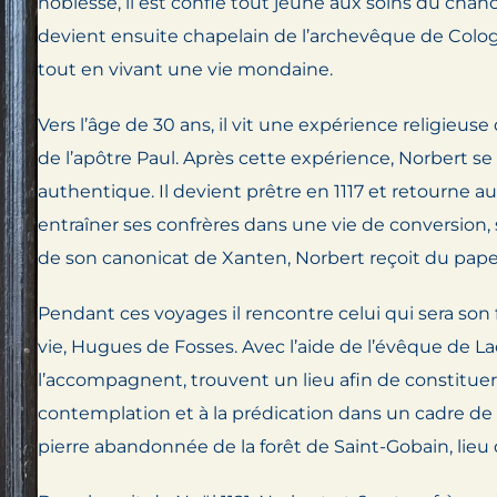
noblesse, il est confié tout jeune aux soins du chan
devient ensuite chapelain de l’archevêque de Cologne
tout en vivant une vie mondaine.
Vers l’âge de 30 ans, il vit une expérience religieu
de l’apôtre Paul. Après cette expérience, Norbert se 
authentique. Il devient prêtre en 1117 et retourne au
entraîner ses confrères dans une vie de conversion, 
de son canonicat de Xanten, Norbert reçoit du pape 
Pendant ces voyages il rencontre celui qui sera son 
vie, Hugues de Fosses. Avec l’aide de l’évêque de La
l’accompagnent, trouvent un lieu afin de constituer
contemplation et à la prédication dans un cadre d
pierre abandonnée de la forêt de Saint-Gobain, lieu