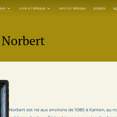
aye
vivre à l’abbaye
venir à l’abbaye
projets
a
 Norbert
Norbert est né aux environs de 1080 à Xanten, au no