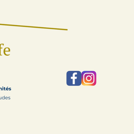
nités
audes