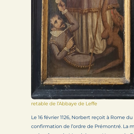
retable de l’Abbaye de Leffe
Le 16 février 1126, Norbert reçoit à Rome du
confirmation de l’ordre de Prémontré. La