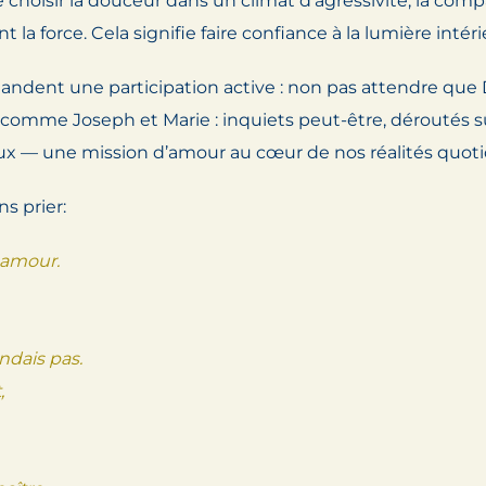
 choisir la douceur dans un climat d’agressivité, la comp
la force. Cela signifie faire confiance à la lumière intéri
mandent une participation active : non pas attendre que 
comme Joseph et Marie : inquiets peut-être, déroutés sû
ux — une mission d’amour au cœur de nos réalités quoti
s prier:
 amour.
endais pas.
,