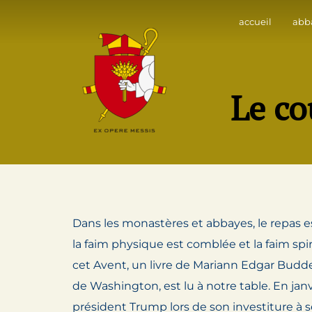
Skip
accueil
abb
to
content
Le co
Dans les monastères et abbayes, le repas
la faim physique est comblée et la faim spi
cet Avent, un livre de Mariann Edgar Budd
de Washington, est lu à notre table. En janvi
président Trump lors de son investiture à se