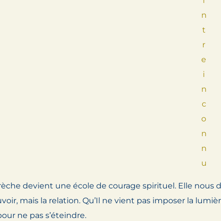
i
n
t
r
e
i
n
c
o
n
n
u
èche devient une école de courage spirituel. Elle nous dit
ouvoir, mais la relation. Qu’Il ne vient pas imposer la l
our ne pas s’éteindre.