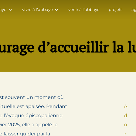
aye
vivre à l’abbaye
venir à l’abbaye
projets
a
urage d’accueillir la 
 est souvent un moment où
rituelle est apaisée. Pendant
A
e, l’évêque épiscopalienne
d
er 2025, elle a appelé le
o
 laisser guider par la
r