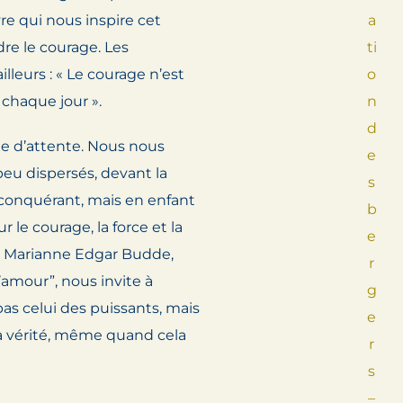
vre qui nous inspire cet
a
re le courage. Les
ti
ailleurs : « Le courage n’est
o
 chaque jour ».
n
d
ge d’attente. Nous nous
e
peu dispersés, devant la
s
 conquérant, mais en enfant
b
 le courage, la force et la
e
. Marianne Edgar Budde,
r
’amour”, nous invite à
g
pas celui des puissants, mais
e
la vérité, même quand cela
r
s
–